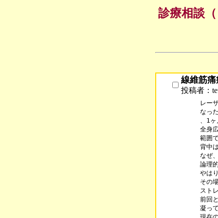
診療相談（
線維筋痛症
投稿者：te
レー
なっ
、1
全身広
範囲
背中は
なぜ
論理的
やはり
その
スト
前回
凝っ
現在