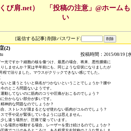
くび肩.net） 「投稿の注意」@ホーム
い
[返信する記事] 削除パスワード:
(2)
tu
投稿時間：2015/08/19 [水
ザー光ですか？細胞の核を傷つけ、最悪の場合、将来、悪性腫瘍に

たりしませんか？実は半年前にも、同じような症状になりましたが

ヶ月程で治りました。マウスがクリックできない感じでした。



でないと違うとういと病名がつかないということでしょうか？腰や

今のところ問題ないようです。

、運動してないのに筋肉のコリや圧痛がおこるのでしょう？

に分からない部分が多いです。

精神的な問題なのでしょうか？

場合、ストレスが溜まるとなぜ使わない筋肉がコルのでしょう？

レスで手や足が緊張しているようには思えません。

と少し違う場所が、圧痛で凝っています。

ている場所が移動する場合、レーザーを受け続けるのでしょうか？

の圧痛でコリのあるところは、ある程度左右対称のような気もしま
