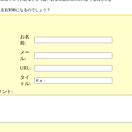
お名
前:
メー
ル:
URL:
タイ
トル:
メント: