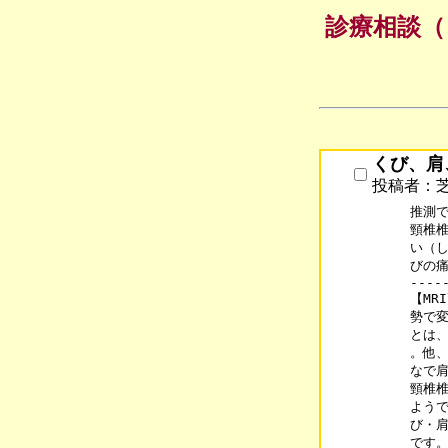
診療相談（
くび、肩
投稿者：
推測で
頸椎椎
い（し
びの痛
----
【MR
勢で変
とは、
。他、
なで肩
頸椎椎
ようで
び・肩
です。