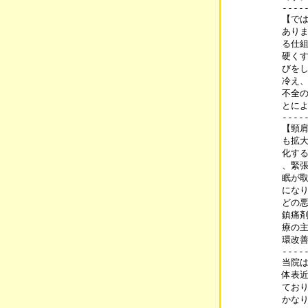
----
【では
ありま
る仕組
硬くす
びをし
冷え、
不全の
とによ
----
【頸肩
も拡大
化する
、緊張
眠が取
になり
どの悪
鎮痛剤
療の主
環改善
----
当院は
体表近
ており
かなり