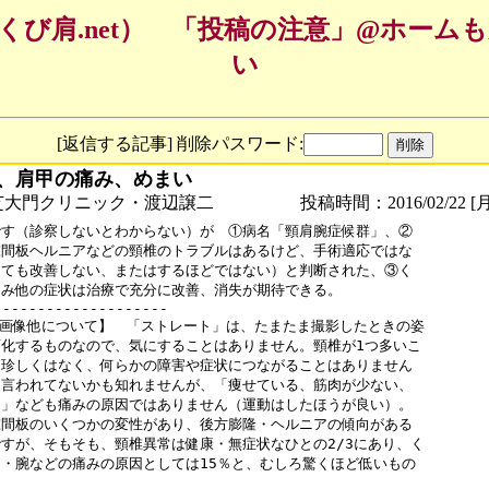
くび肩.net） 「投稿の注意」@ホーム
い
[返信する記事] 削除パスワード:
、肩甲の痛み、めまい
芝大門クリニック・渡辺譲二
投稿時間：2016/02/22 [月
す（診察しないとわからない）が　①病名「頸肩腕症候群」、②

間板ヘルニアなどの頸椎のトラブルはあるけど、手術適応ではな

ても改善しない、またはするほどではない）と判断された、③く

み他の症状は治療で充分に改善、消失が期待できる。

--------------------

I画像他について】　「ストレート」は、たまたま撮影したときの姿

化するものなので、気にすることはありません。頸椎が1つ多いこ

珍しくはなく、何らかの障害や症状につながることはありません

言われてないかも知れませんが、「痩せている、筋肉が少ない、

」なども痛みの原因ではありません（運動はしたほうが良い）。

間板のいくつかの変性があり、後方膨隆・ヘルニアの傾向がある

すが、そもそも、頸椎異常は健康・無症状なひとの2/3にあり、く

・腕などの痛みの原因としては15％と、むしろ驚くほど低いもの


