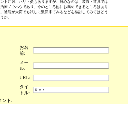
ント注射、ハリ・灸もありますが、肝心なのは、装置・道具では

治療ノウハウであり、今のところ他にお薦めできるところはあり

。通院が大変でも試しに数回来てみるなどを検討してみてはどう

うか。

お名
前:
メー
ル:
URL:
タイ
トル:
メント: