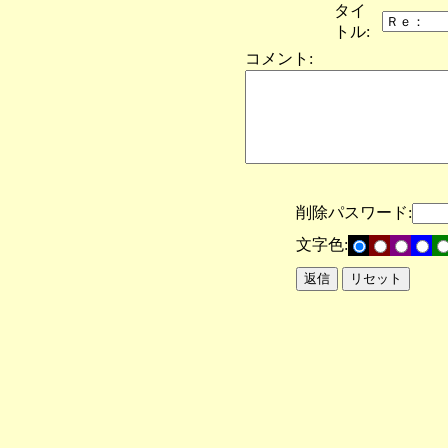
タイ
トル:
コメント:
削除パスワード:
文字色: