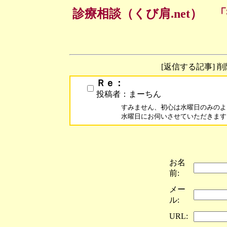
診療相談（くび肩.net）
[返信する記事] 
Ｒｅ：
投稿者：まーちん
すみません、初心は水曜日のみのよ
水曜日にお伺いさせていただきます
お名
前:
メー
ル:
URL: