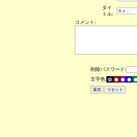
タイ
トル:
コメント:
削除パスワード:
文字色: