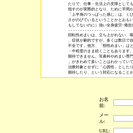
たりで、仕事・生活上の支障としても
指すのが実際的となり、ために手間が
「上半身のつっぱった感じ」は、くび
さがのびているということかとおもい
もしてないのに）強い全身疲労･倦怠
------------------------

回転性めまいは、立ち上がれない、嘔
、症状が劇的ですが、多くは数日で自
不全です。他方、「頸性めまい」はと
・中程度のまま続くこともあります。
期待できません。耳鼻科やめまい専門
」がきわめて多いことはわかっていて
治療対象とせずに「心因性」としたり
期待したり、という対応になること
お名
前:
メー
ル:
URL: