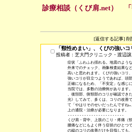
診療相談（くび肩.net）
[返信する記事] 
「頸性めまい」、くびの強いコ
投稿者：芝大門クリニック・渡辺譲
症状「ふわふわ揺れる。地震のような
外来でのチェック、画像検査結果など
高いと思われます。くびの強いコリ、
強いコリが目立つようであれば、頭部
正確になるため、「不安定」な感じに
当院では、多数の治療例があります。
、後頚部、側頸部のコリが確認できた
光》してみて、多くは、コリの改善で
て「やはりそのせいだったんですね…
上の通院・治療が必要になります。

------------------------

くび肩・背中、上肢のこり・疼痛（頸
腰痛などにもよく伴う症状のひとつで
の縦のコリの改善だけを目指しても、