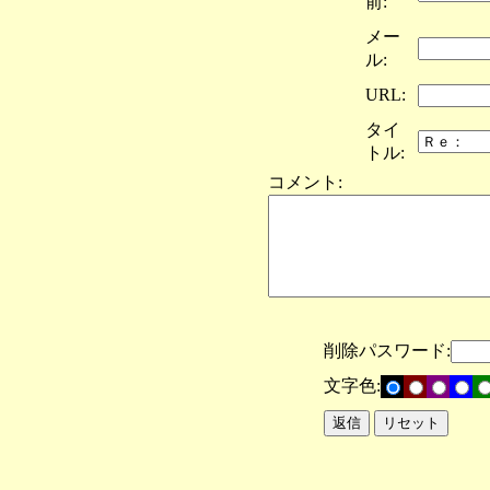
前:
メー
ル:
URL:
タイ
トル:
コメント:
削除パスワード:
文字色: