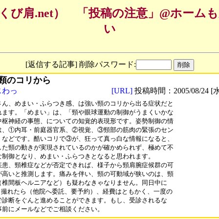
くび肩.net） 「投稿の注意」@ホーム
い
[返信する記事] 削除パスワード:
頸のコリから
じわっ
[URL]
投稿時間：2005/08/24 [水
さん、めまい・ふらつき感、は強い頸のコリから出る症状だと

れます。「めまい」は、「頸や眼球運動の制御がうまくいかな

中枢神経の事態、についての知覚的表現形です。姿勢制御の情

は、①内耳・前庭器官系、②視覚、③頸部の筋肉の緊張のセン

、などです。酷いコリで③が、狂って真っ白な情報になると、

した頸の動きが実現されているのかが確かめられず、極めて不

な制御となり、めまい・ふらつきとなると思われます。

疾患、頸椎症などが否定できれば、様子から頸肩腕症候群の可

が高いと推測します。痛みを伴い、頸の可動域が狭いのは、頸

（椎間板ヘルニアなど）も疑わなきゃなりません。同日中に

Iも撮れたら（他院へ委託、要予約）、経費はともかく、一度の

で診断をぐんと進めることができます。もし、受診されるな

事前にメールなどでご相談ください。