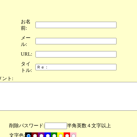
お名
前:
メー
ル:
URL:
タイ
トル:
メント:
削除パスワード:
半角英数４文字以上
文字色: