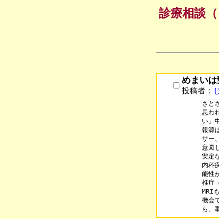
診療相談（
めまいは
投稿者：
さと
思わ
い」
報源
サー
意図
安定
内科
能性
椎症
MR
機会
ら、