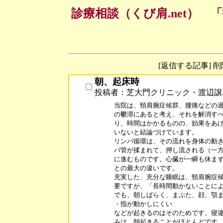
診療相談（くび肩.net）
[返信する記事] 
朝、起床時
投稿者：芝大門クリニック・渡辺譲
当院は、頸肩腕症候群、腰痛などの過
の鬱滞にあると考え、それを解消すべ
り、時間はかかるものの、効果をあげ
いないと結論づけています。

リンパ循環は、その流れを身体の動き
パ管が揉まれて、押し流される（一方
に進むものです。心臓が一瞬も休まず
との最大の違いです。

充実した、充分な睡眠は、頸肩腕症候
要ですが、「長時間動かないことによ
でも、朝しばらく、まぶた、顔、顎ま
・指が動かしにくい

などが起きるのはそのためです。寝違
みは、朝起きることがほとんどです。