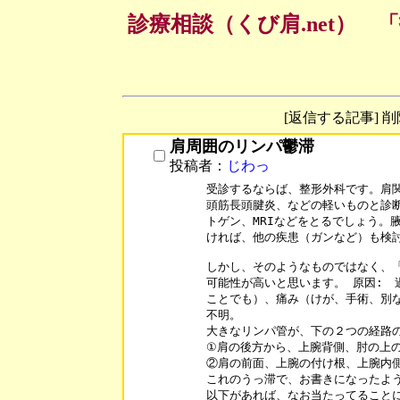
診療相談（くび肩.net）
[返信する記事] 
肩周囲のリンパ鬱滞
投稿者：
じわっ
受診するならば、整形外科です。肩関
頭筋長頭腱炎、などの軽いものと診断
トゲン、MRIなどをとるでしょう。
ければ、他の疾患（ガンなど）も検討
しかし、そのようなものではなく、「
可能性が高いと思います。 原因:　
ことでも）、痛み（けが、手術、別な
不明。

大きなリンパ管が、下の２つの経路の
①肩の後方から、上腕背側、肘の上の
②肩の前面、上腕の付け根、上腕内側
これのうっ滞で、お書きになったよう
以下があれば、なお当たってることに