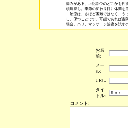
痛みがある、上記部位のどこかを押す
頭痛持ち。季節の変わり目に体調を崩
　治療は、さほど困難ではなく、うっ
し、保つことです。可能であれば当院
お名
前:
メー
ル:
URL:
タイ
トル:
コメント: