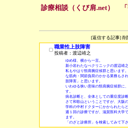
診療相談（くび肩.net）
[返信する記事] 
職業性上肢障害
投稿者：渡辺靖之
ゆめ様、横から一言。

新小岩わたなべクリニックの渡辺靖之
私もやはり頸肩腕症候群と思います。
な筋肉・関節負荷のかかる業務もされ
肢障害」と思います。

いわゆる狭い意味の頸肩腕症候群に、
す。

病名診断と、全体としての重症度診断
さて和歌山ということですが、大阪の
学科の中村ドクターにかかられたらど
週１回の診療ですが、滋賀医科大学で
ます。
