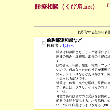
診療相談（くび肩.net）
[返信する記事] 
前胸部違和感など
投稿者：
じわっ
胴体は前後面とも、リンパ鬱滞による
胸部の痛み・違和感、肋骨の下縁に沿
す。

ぼのさん、年齢、性別、職業・プライ
いので、何故なったかの推定が困難で
痛み、ストレスなどがあり得ます。同
く見られる症状です。

対策は、休養、充分な睡眠、昼夜のメ
す。あとは、クスリ、それらのコリ、
どです。

可能であれば当方のご受診をお薦めし
範囲で上記を実現する、ハリ治療、心
いについて白黒はっきりさせる（MR