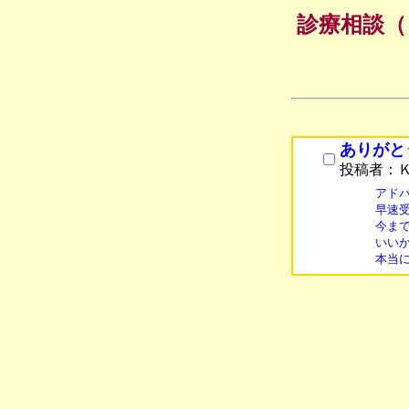
診療相談（
ありがと
投稿者：
アドバ
早速
今ま
いいか