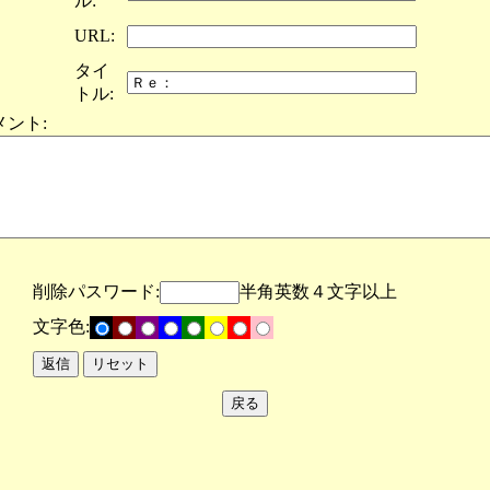
ル:
URL:
タイ
トル:
メント:
削除パスワード:
半角英数４文字以上
文字色: