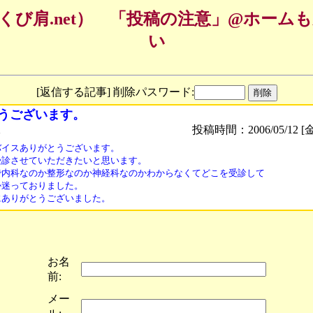
くび肩.net） 「投稿の注意」@ホーム
い
[返信する記事] 削除パスワード:
うございます。
Ｋ
投稿時間：2006/05/12 [金
イスありがとうございます。

受診させていただきたいと思います。

で内科なのか整形なのか神経科なのかわからなくてどこを受診して

迷っておりました。

お名
前:
メー