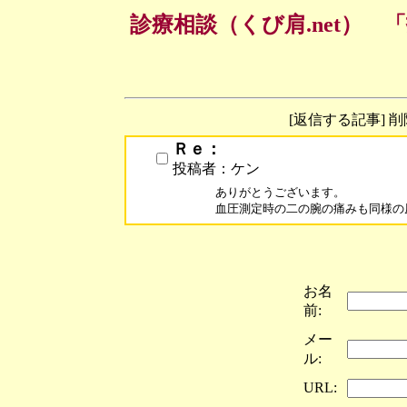
診療相談（くび肩.net）
[返信する記事] 
Ｒｅ：
投稿者：ケン
ありがとうございます。

血圧測定時の二の腕の痛みも同様の
お名
前:
メー
ル:
URL: