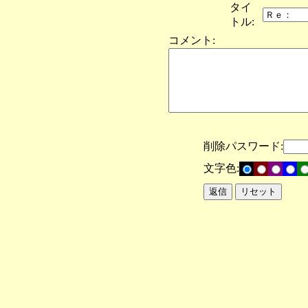
タイ
トル:
コメント:
削除パスワード:
文字色: