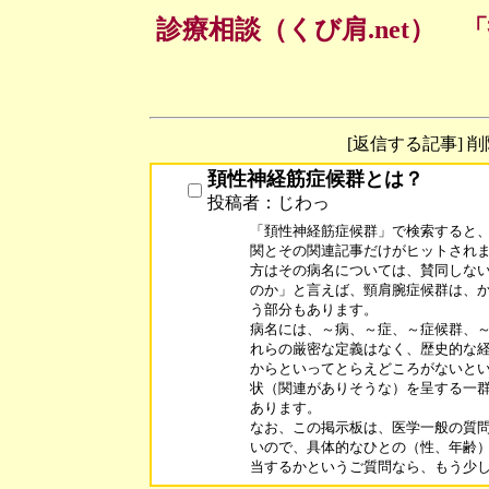
診療相談（くび肩.net）
[返信する記事] 
頚性神経筋症候群とは？
投稿者：じわっ
「頚性神経筋症候群」で検索すると、
関とその関連記事だけがヒットされま
方はその病名については、賛同しない
のか」と言えば、頸肩腕症候群は、か
う部分もあります。

病名には、～病、～症、～症候群、～
れらの厳密な定義はなく、歴史的な経
からといってとらえどころがないとい
状（関連がありそうな）を呈する一群
あります。

なお、この掲示板は、医学一般の質問
いので、具体的なひとの（性、年齢）
当するかというご質問なら、もう少