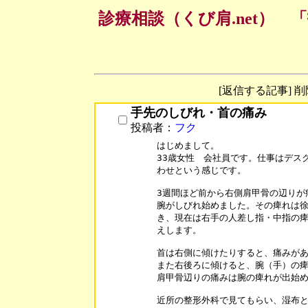
診療相談（くび肩.net）
[返信する記事] 
手先のしびれ・首の痛み
投稿者：
フク
はじめまして。

33歳女性　会社員です。仕事はデス
わせという感じです。

3週間ほど前から右側肩甲骨の辺りが
腕がしびれ始めました。その痺れは徐
き、現在は右手の人差し指・中指の痺
えします。

首は右側に傾けたりすると、痛みがあ
また右後ろに傾けると、腕（手）の痺
肩甲骨辺りの痛みは腕の痺れが出始め
近所の整形外科で見てもらい、湿布と