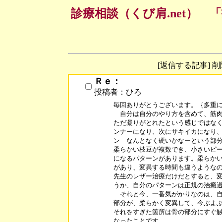
診療相談（くび肩.net）
[返信する記事] 
Ｒｅ：
投稿者：ひろ
毎回ありがとうございます。｛多重に
　自分は自分のやり方を含めて、筋肉
ただ凝りがとれたという感じではなく
ンナーになり、次にサキイカになり、
ン　なんとなく硬いかなーという部分
柔らかい枝豆が複数でき、小さいピー
になるパターンがあります。柔らかい
があり、変異する時間も違うようなの
先生のレザー治療だけだとすると、変
うか、自分のパターンは正規の治癒過
　それと今、一番気がかりなのは、自
部分が、柔らかく変異して、今ぶよぶ
それをすぎた箇所は骨の部分にすぐ触
なったことです。
