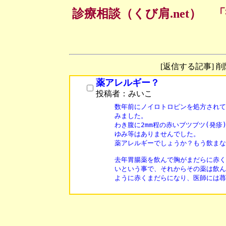
診療相談（くび肩.net）
[返信する記事] 
薬アレルギー？
投稿者：みいこ
数年前にノイロトロピンを処方されて
みました。

わき腹に2mm程の赤いブツブツ(発疹
ゆみ等はありませんでした。

薬アレルギーでしょうか？もう飲まな
去年胃腸薬を飲んで胸がまだらに赤く
いという事で、それからその薬は飲ん
ように赤くまだらになり、医師には蕁