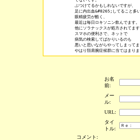
ぶつけてるかもしれないですが、

足に内出血&#8265;してること多い
眼精疲労が酷く、

最近は毎日ロキソニン飲んでます。

他にソラナックスが処方されてます。
スマホの便利さで、ネットで

病気の検索してばかりいるのも

悪いと思いながらやってしまってま
やはり頚肩腕症候群に当てはまりま
お名
前:
メー
ル:
URL:
タイ
トル:
コメント: