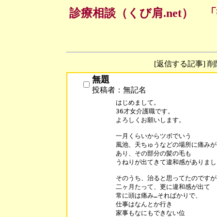
診療相談（くび肩.net）
[返信する記事] 
無題
投稿者：無記名
はじめまして。

36才女介護職です。

よろしくお願いします。

一月くらいからツボでいう

風池、天ちゅうなどの場所に痛みが

あり、その部分の髪の毛も

うねりが出てきて違和感がありまし
そのうち、治ると思ってたのですが、
二ヶ月たって、更に違和感が出て

常に頭は痛み…そればかりで、

仕事はなんとか行き

家事もなにもできない位
