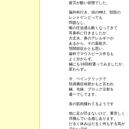
疲労が酷い状態でした。

脳外科行き、頭のMRI、頚部の

レントゲンどっても

問題なし。

喉の圧迫感も酷くなってきて

耳鼻科に行きましたが、

大丈夫、鼻のアレルギーが

あるから、その薬処方。

顎関節症かとも思い、

歯科でマウスピース作るも

よく分からず。

鍼にも10回程通ってみましたが、

変わらず…

今、ペインクリックで

頚肩腕症候群かもと言われ

鍼、光線、ブロック注射を

週一でしてます。

首の筋肉腫れてるようです

他に足が凹まないけど、重苦しく

浮腫んでいる感じあります。

だるく休みはだるく何もする気が

でないです。
