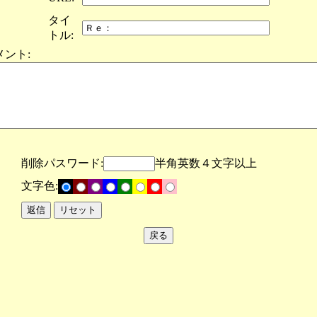
タイ
トル:
メント:
削除パスワード:
半角英数４文字以上
文字色: