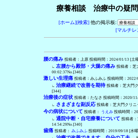
療養相談 治療中の疑問
[ホーム]
[検索]
他の掲示板:
[マルチレ
腰の痛み
投稿者：上原 投稿時間：2024/01/13 [土曜日] 
左腰から殿部・大腿の痛み
投稿者：芝大
∟
00:02:37No.[346]
激しい生理痛
投稿者：みふみふ 投稿時間：2022/06/24 
治療継続で改善を期待
投稿者：芝大門クリニ
∟
[344]
治療後の症状
投稿者：たなさ 投稿時間：2020/11/11 [
さまざまな副反応
投稿者：芝大門クリニック・渡
∟
今の病状について
投稿者：
うえみ
投稿時間：2020/
通院中断・自宅療養について
投稿者：芝
∟
14:54:29No.[340]
歯痛
投稿者：
みふみふ
投稿時間：2019/09/18 [水曜日] 
治療で改善できます。自分の工夫。