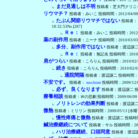
まだ見通しは不明
投稿者：芝大門クリニック・渡
∟
リウマチ？
投稿者：みいこ 投稿時間：2012/04/09 [月曜
たぶん関節リウマチではない
投稿者：
∟
18:32:53No.[287]
Ｒｅ：
投稿者：みいこ 投稿時間：2012/04/12
∟
薬の副作用
投稿者：ニーナ 投稿時間：2010/03/03 [水曜
多分、副作用ではない
投稿者：渡辺譲二 投稿時
∟
Ｒｅ：
投稿者：無記名 投稿時間：2010/03/05
∟
肩がつらい
投稿者：ころりん 投稿時間：2010/02/01 [月
続き
投稿者：ころりん 投稿時間：2010/02/01 [月
∟
通院間隔
投稿者：渡辺譲二 投稿時間：2010/0
∟
不安です。
投稿者：
mochimi
投稿時間：2009/12/02 
必ず、良くなります
投稿者：渡辺譲二 投稿時間：
∟
療養相談
投稿者：Ｗの悲劇 投稿時間：2009/06/09 [火曜日
ノリトレンの効果判断
投稿者：渡辺譲二 投稿時
∟
微熱
投稿者：ミリリン 投稿時間：2009/05/13 [水曜日] 2
慢性疼痛と微熱
投稿者：渡辺譲二 投稿時間：2009
∟
鍼治療継続について
投稿者：サル 投稿時間：2009/04
ハリ治療継続、口頭同意
投稿者：渡辺譲二 投
∟