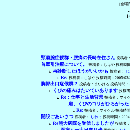
[金曜日]
∟
[
頸肩腕症候群・腰痛の長崎在住さん
投稿者
首牽引治療について。
投稿者：ちはや 投稿時間：2005
再診断したほうがいいかも
投稿者：
じ
∟
Re:
投稿者：ちはや 投稿時間：2005/03/30 [
∟
胸郭出口症候群？
投稿者：まいける 投稿時間：2005/03
くびの痛みはたいていあります
投稿
∟
Re：仕事と生活背景
投稿者：マイケル 投
∟
肩、くびのコリがひろがった
∟
Re:
投稿者：マイケル 投稿時間：2005/
∟
開設ごあいさつ
投稿者：
じわっ
投稿時間：2004/09
Re熊大病院を受信しましたが
投稿者
∟
医療も一応日進月歩