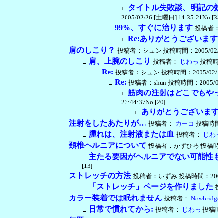
タイトル失敗談、明記の
∟
2005/02/26 [土曜日] 14:35:21No.[3
99%、すぐに治ります
投稿者
∟
Re:ありがとうございま
∟
肩のしこり？
投稿者：シュン 投稿時間：2005/02/09 [
肩、上腕のしこり
投稿者：
じわっ
投稿時間：
∟
Re:
投稿者：シュン 投稿時間：2005/02/11 [
∟
Re:
投稿者：shun 投稿時間：2005/02/1
∟
筋肉の注射はどこでもや
∟
23:44:37No.[20]
ありがとうございま
∟
注射をしたあたりが…
投稿者：
カーコ
投稿時間：2
腫れは、注射液または血
投稿者：
じわ
∟
頚椎ヘルニアについて
投稿者：かずひろ 投稿時間：200
主たる要因がヘルニアでない可能性
∟
[13]
ストレッチの方法
投稿者：いずみ 投稿時間：2004/12/
「ストレッチ」ページを作りました
∟
カラー装着では眠れません
投稿者：
Nowbridg
日常で慣れてから:
投稿者：
じわっ
投稿時間
∟