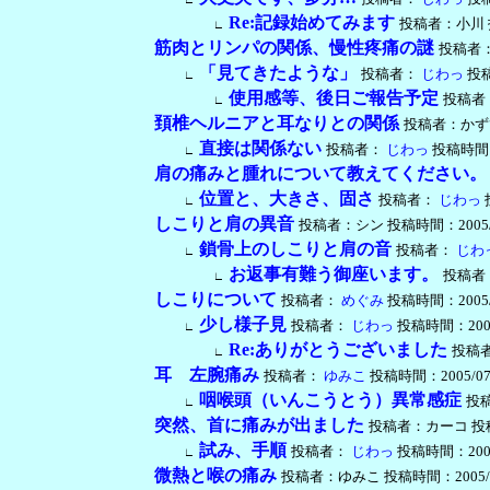
Re:記録始めてみます
投稿者：小川 投稿時
∟
筋肉とリンパの関係、慢性疼痛の謎
投稿者：tu
「見てきたような」
投稿者：
じわっ
投稿時
∟
使用感等、後日ご報告予定
投稿者：t
∟
頚椎ヘルニアと耳なりとの関係
投稿者：かずひろ 
直接は関係ない
投稿者：
じわっ
投稿時間：20
∟
肩の痛みと腫れについて教えてください。
位置と、大きさ、固さ
投稿者：
じわっ
投
∟
しこりと肩の異音
投稿者：シン 投稿時間：2005/08/2
鎖骨上のしこりと肩の音
投稿者：
じわ
∟
お返事有難う御座います。
投稿者：無
∟
しこりについて
投稿者：
めぐみ
投稿時間：2005/08/
少し様子見
投稿者：
じわっ
投稿時間：2005/0
∟
Re:ありがとうございました
投稿者：
∟
耳 左腕痛み
投稿者：
ゆみこ
投稿時間：2005/07/25
咽喉頭（いんこうとう）異常感症
投
∟
突然、首に痛みが出ました
投稿者：カーコ 投稿時間：
試み、手順
投稿者：
じわっ
投稿時間：2005/0
∟
微熱と喉の痛み
投稿者：ゆみこ 投稿時間：2005/07/10