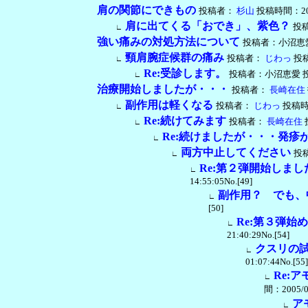
肩の関節にできもの
投稿者：
杉山
投稿時間：2005/
肩に出てくる「おでき」、紫色？
投
∟
強い痛みの対処方法について
投稿者：小沼恵愛 投稿
頸肩腕症候群の痛み
投稿者：
じわっ
投稿時
∟
Re:受診します。
投稿者：小沼恵愛 投稿時間
∟
治療開始しましたが・・・
投稿者：
長崎在住
副作用は軽くなる
投稿者：
じわっ
投稿時間：
∟
Re:続けてみます
投稿者：
長崎在住
投
∟
Re:続けましたが・・・発疹
∟
両方中止してください
投
∟
Re:第２弾開始しま
∟
14:55:05No.[49]
副作用？ でも、
∟
[50]
Re:第３弾始
∟
21:40:29No.[54]
クスリの
∟
01:07:44No.[55]
Re:
∟
間：2005/03
ア
∟