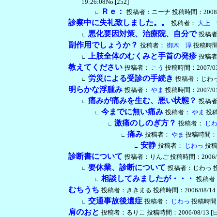
19:26:08No.[252]
Ｒｅ：
投稿者：ニーナ 投稿時間：2008/01/22
∟
診察中に失礼致しました。。
投稿者：
大上 
悪化要因対策、治療院、自分で
投稿
∟
副作用でしょうか？
投稿者：
御木 淳
投稿時間：2
上肢全体のむくみと手首の発疹
投稿
∟
教えてください
投稿者：
こう
投稿時間：2007/03/2
労災による受診の手続き
投稿者：じわっ 投稿
∟
明らかな浮腫み
投稿者：
やま
投稿時間：2007/01/0
痛みが痛みを生む、悪い状態？
投稿
∟
今までに無い痛み
投稿者：
やま
投稿時
∟
激痛のしのぎ方？
投稿者：
じわ
∟
痛み
投稿者：
やま
投稿時間：2007
∟
安静
投稿者：
じわっ
投稿時
∟
診断書について
投稿者：りんご 投稿時間：2006/10/23
要休業、診断について
投稿者：じわっ 投稿時間
∟
相談してみましたが・・・
投稿者：り
∟
むちうち
投稿者：ききまる 投稿時間：2006/08/14 [月曜日
交通事故後遺症
投稿者：
じわっ
投稿時間：20
∟
肩のおと
投稿者：るりこ 投稿時間：2006/08/13 [日曜日]