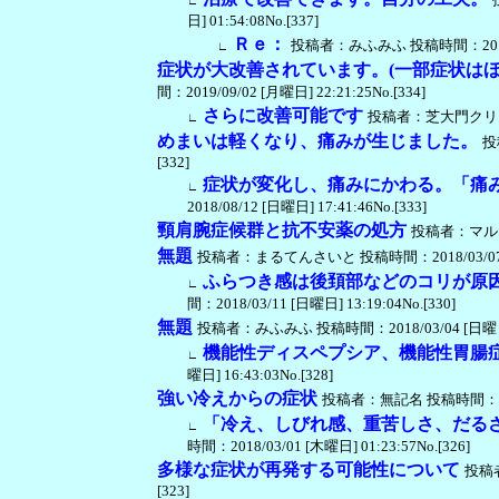
∟
日] 01:54:08No.[337]
Ｒｅ：
投稿者：みふみふ 投稿時間：2019/09/
∟
症状が大改善されています。(一部症状はほ
間：2019/09/02 [月曜日] 22:21:25No.[334]
さらに改善可能です
投稿者：芝大門クリニック・
∟
めまいは軽くなり、痛みが生じました。
投
[332]
症状が変化し、痛みにかわる。「痛
∟
2018/08/12 [日曜日] 17:41:46No.[333]
頸肩腕症候群と抗不安薬の処方
投稿者：マルテンサ
無題
投稿者：まるてんさいと 投稿時間：2018/03/07 [水曜
ふらつき感は後頚部などのコリが原
∟
間：2018/03/11 [日曜日] 13:19:04No.[330]
無題
投稿者：みふみふ 投稿時間：2018/03/04 [日曜日] 1
機能性ディスペプシア、機能性胃腸
∟
曜日] 16:43:03No.[328]
強い冷えからの症状
投稿者：無記名 投稿時間：2018/0
「冷え、しびれ感、重苦しさ、だる
∟
時間：2018/03/01 [木曜日] 01:23:57No.[326]
多様な症状が再発する可能性について
投稿者
[323]