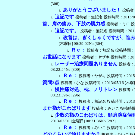
[308]
ありがとうございました！
投稿者：無
∟
追記です
投稿者：無記名 投稿時間：2015/06/30 
∟
首、肩の痛み、下肢の脱力感
投稿者：ミロ 投稿時間
追記です。
投稿者：無記名 投稿時間：2015/04/2
∟
改善は、ぎくしゃくですが、進
∟
[木曜日] 00:39:02No.[304]
Ｒｅ：
投稿者：無記名 投稿時間：2015/0
∟
お世話になります
投稿者：ヤザキ 投稿時間：2015/01/
レーザー治療問題ありません
投稿者：芝
∟
08:22:54No.[300]
Ｒｅ：
投稿者：ヤザキ 投稿時間：2015/01/15
∟
質問3点
投稿者：ひな 投稿時間：2013/05/16 [木曜日] 2
慢性痛対処、枕、ノリトレン
投稿者：芝
∟
08:23:39No.[296]
Ｒｅ：
投稿者：無記名 投稿時間：2013/05/17
∟
また指がこわばります
投稿者：みいこ 投稿時間：2013
少数の指のこわばりは、頸肩腕症候
∟
2013/03/01 [金曜日] 00:31:36No.[292]
Ｒｅ：
投稿者：みいこ 投稿時間：2013/03/05
∟
どのくらいで治りますか？
投稿者：みいこ 投稿時間：