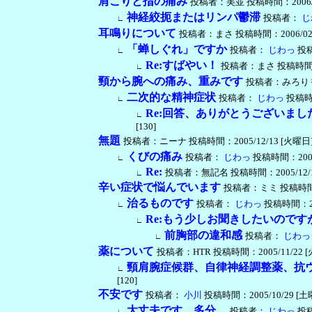
肩こりと指の痛み
投稿者：美並 投稿時間：2006/02/1
神経絞扼またはリンパ鬱滞
投稿者：
じ
∟
耳鳴りについて
投稿者：まさ 投稿時間：2006/02/02 
「蝉しぐれ」ですか
投稿者：
じわっ
投稿時
∟
Re:すばやい！
投稿者：まさ 投稿時間：2006
∟
頸から腕への痛み、重みです
投稿者：みろり 投稿時
二次的な精神症状
投稿者：
じわっ
投稿時間：
∟
Re:回答、ありがとうございまし
∟
[130]
無題
投稿者：ニーナ 投稿時間：2005/12/13 [火曜日] 16:
くびの痛み
投稿者：
じわっ
投稿時間：2005/1
∟
Re:
投稿者：無記名 投稿時間：2005/12/14 [
∟
辛い症状で悩んでいます
投稿者：ミミ 投稿時間：200
治るものです
投稿者：
じわっ
投稿時間：2005
∟
Re:もう少しお聞きしたいのです
∟
前胸部の違和感
投稿者：
じわっ
∟
薬について
投稿者：HTR 投稿時間：2005/11/22 [火曜日
頸肩腕症候群、自律神経調整薬、抗
∟
[120]
不安です
投稿者：
小川
投稿時間：2005/10/29 [土曜日]
大丈夫です、多分…
投稿者：
じわっ
投稿時
∟