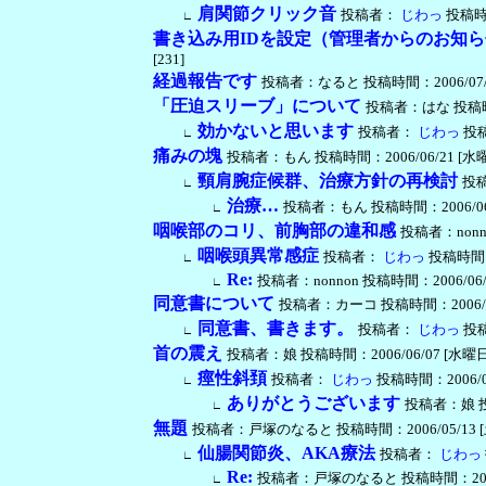
肩関節クリック音
投稿者：
じわっ
投稿時間：
∟
書き込み用IDを設定（管理者からのお知
[231]
経過報告です
投稿者：なると 投稿時間：2006/07/23 [
「圧迫スリーブ」について
投稿者：はな 投稿時間：2
効かないと思います
投稿者：
じわっ
投稿時
∟
痛みの塊
投稿者：もん 投稿時間：2006/06/21 [水曜日] 
頸肩腕症候群、治療方針の再検討
投
∟
治療…
投稿者：もん 投稿時間：2006/06/22 
∟
咽喉部のコリ、前胸部の違和感
投稿者：nonnon
咽喉頭異常感症
投稿者：
じわっ
投稿時間：20
∟
Re:
投稿者：nonnon 投稿時間：2006/06/15 
∟
同意書について
投稿者：カーコ 投稿時間：2006/06/13
同意書、書きます。
投稿者：
じわっ
投稿時
∟
首の震え
投稿者：娘 投稿時間：2006/06/07 [水曜日] 14
痙性斜頚
投稿者：
じわっ
投稿時間：2006/06/
∟
ありがとうございます
投稿者：娘 投稿時
∟
無題
投稿者：戸塚のなると 投稿時間：2006/05/13 [土曜日]
仙腸関節炎、AKA療法
投稿者：
じわっ
∟
Re:
投稿者：戸塚のなると 投稿時間：2006/05/1
∟