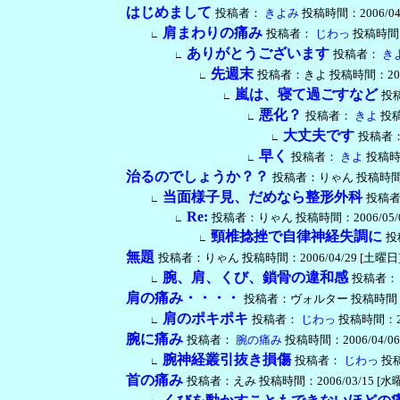
はじめまして
投稿者：
きよみ
投稿時間：2006/04/29
肩まわりの痛み
投稿者：
じわっ
投稿時間：20
∟
ありがとうございます
投稿者：
き
∟
先週末
投稿者：きよ 投稿時間：2006/05
∟
嵐は、寝て過ごすなど
投
∟
悪化？
投稿者：
きよ
投稿時
∟
大丈夫です
投稿者
∟
早く
投稿者：
きよ
投稿時間：
∟
治るのでしょうか？？
投稿者：りゃん 投稿時間：2006
当面様子見、だめなら整形外科
投稿
∟
Re:
投稿者：りゃん 投稿時間：2006/05/06 [
∟
頸椎捻挫で自律神経失調に
投
∟
無題
投稿者：りゃん 投稿時間：2006/04/29 [土曜日] 17:
腕、肩、くび、鎖骨の違和感
投稿者：
∟
肩の痛み・・・・
投稿者：ヴォルター 投稿時間：2006/0
肩のポキポキ
投稿者：
じわっ
投稿時間：2006
∟
腕に痛み
投稿者：
腕の痛み
投稿時間：2006/04/06 [
腕神経叢引抜き損傷
投稿者：
じわっ
投稿時
∟
首の痛み
投稿者：えみ 投稿時間：2006/03/15 [水曜日] 