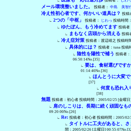
投稿者：
じわ
∟
メール環境整いました。
投稿者：
中島 美智
冷え性初心者です、何かいい道具は？
投稿者：
2つの「中枢」
投稿者：
じわっ
投稿時間：200
∟
ゆたぽん、もう冷めてます
投稿者：t
∟
まもなく店頭から消える
投稿
∟
冷え症対策
投稿者：渡辺靖之 投稿時間：2005
∟
具体的には？
投稿者：tuna 投稿時間：
∟
陰性を陽性で補う
投稿者：新
∟
06:50:14No.[35]
要は、食材選びです
∟
01:14:40No.[36]
ほんとうに大変で
∟
[37]
何度も恐れ入
∟
[38]
無題
投稿者：初心者 投稿時間：2005/02/25 [金曜日] 02:
肩のしこりは、長期に続く頑固なも
∟
09:20:00No.[26]
Re:
投稿者：初心者 投稿時間：2005/02/25 [
∟
タイトルに工夫があると、さ
∟
間：2005/02/26 [土曜日] 00:55:07No.[3