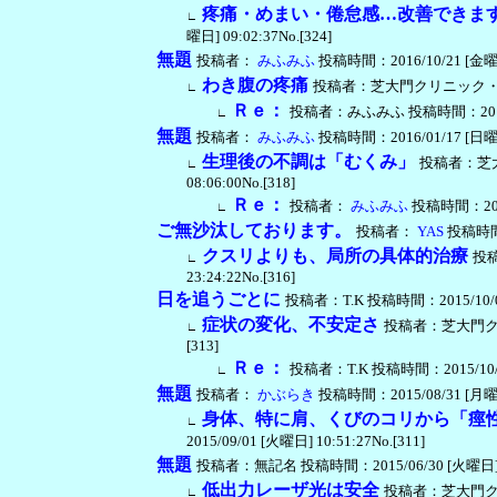
疼痛・めまい・倦怠感…改善できま
∟
曜日] 09:02:37No.[324]
無題
投稿者：
みふみふ
投稿時間：2016/10/21 [金曜日] 
わき腹の疼痛
投稿者：芝大門クリニック・渡辺譲二 
∟
Ｒｅ：
投稿者：みふみふ 投稿時間：2016/10/
∟
無題
投稿者：
みふみふ
投稿時間：2016/01/17 [日曜日] 
生理後の不調は「むくみ」
投稿者：芝大
∟
08:06:00No.[318]
Ｒｅ：
投稿者：
みふみふ
投稿時間：2016/
∟
ご無沙汰しております。
投稿者：
YAS
投稿時間：2
クスリよりも、局所の具体的治療
投稿
∟
23:24:22No.[316]
日を追うごとに
投稿者：T.K 投稿時間：2015/10/02 
症状の変化、不安定さ
投稿者：芝大門クリニ
∟
[313]
Ｒｅ：
投稿者：T.K 投稿時間：2015/10/03 
∟
無題
投稿者：
かぶらき
投稿時間：2015/08/31 [月曜日] 
身体、特に肩、くびのコリから「痙
∟
2015/09/01 [火曜日] 10:51:27No.[311]
無題
投稿者：無記名 投稿時間：2015/06/30 [火曜日] 11:
低出力レーザ光は安全
投稿者：芝大門クリニ
∟