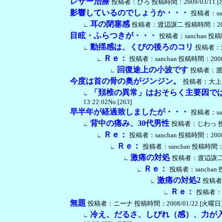
レザー治療
投稿者：ひろ 投稿時間：2009/03/11 [水曜日
影響しているのでしょうか・・・
投稿者：sanc
耳の閉塞感
投稿者：渡辺譲二 投稿時間：2008/12/
∟
目眩・ふらつきが・・・
投稿者：sanchan 投稿時間
動揺感は、くびの後ろのコリ
投稿者：渡辺
∟
Ｒｅ：
投稿者：sanchan 投稿時間：2008/06
∟
回復途上の小波です
投稿者：渡辺譲
∟
今度は首の骨の奥がジンジン。
投稿者：大上 愛 
「頚椎の異常」はおそらく主要因で
∟
13:22:02No.[263]
早半年が経過致しましたが・・・
投稿者：sanc
背中の痛み、30代男性
投稿者：じわっ 投稿時間
∟
Ｒｅ：
投稿者：sanchan 投稿時間：2008/02
∟
Ｒｅ：
投稿者：sanchan 投稿時間：2008
∟
激痛の対処
投稿者：渡辺譲二 投稿時
∟
Ｒｅ：
投稿者：sanchan 投
∟
激痛の対処2
投稿者：
∟
Ｒｅ：
投稿者：sa
∟
無題
投稿者：ニーナ 投稿時間：2008/01/22 [火曜日] 17:
冷え、だるさ、しびれ（感）、力が
∟