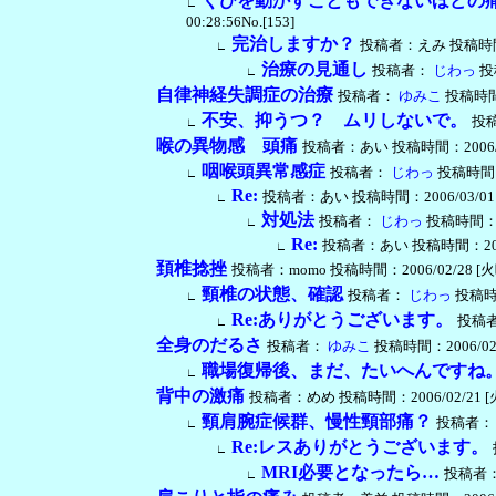
くびを動かすこともできないほどの
∟
00:28:56No.[153]
完治しますか？
投稿者：えみ 投稿時間：200
∟
治療の見通し
投稿者：
じわっ
投稿
∟
自律神経失調症の治療
投稿者：
ゆみこ
投稿時間：2
不安、抑うつ？ ムリしないで。
投
∟
喉の異物感 頭痛
投稿者：あい 投稿時間：2006/02/2
咽喉頭異常感症
投稿者：
じわっ
投稿時間：20
∟
Re:
投稿者：あい 投稿時間：2006/03/01 [水曜
∟
対処法
投稿者：
じわっ
投稿時間：200
∟
Re:
投稿者：あい 投稿時間：2006/03
∟
頚椎捻挫
投稿者：momo 投稿時間：2006/02/28 [火曜日]
頸椎の状態、確認
投稿者：
じわっ
投稿時間：
∟
Re:ありがとうございます。
投稿者：
∟
全身のだるさ
投稿者：
ゆみこ
投稿時間：2006/02/26
職場復帰後、まだ、たいへんですね
∟
背中の激痛
投稿者：めめ 投稿時間：2006/02/21 [火曜日
頸肩腕症候群、慢性頸部痛？
投稿者：
∟
Re:レスありがとうございます。
∟
MRI必要となったら…
投稿者
∟