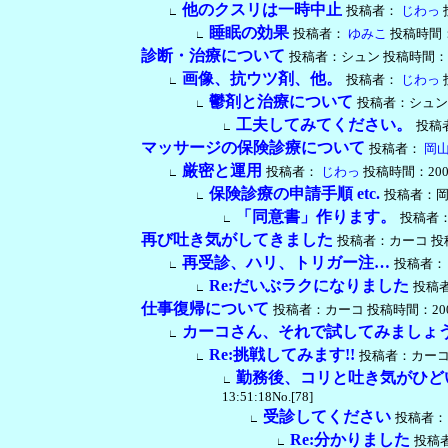
他のクスリは一時中止
投稿者：
じわっ
投
∟
睡眠の効果
投稿者：
ゆみこ
投稿時間：200
∟
診断・治療について
投稿者：シュン 投稿時間：2005/0
画像、抗ウツ剤、他。
投稿者：
じわっ
∟
鬱剤と治療について
投稿者：シュン 投稿時
∟
工夫してみてください。
投稿
∟
マッサージの保険診療について
投稿者：
岡山
厳密と運用
投稿者：
じわっ
投稿時間：2005/0
∟
保険診療の申請手順 etc.
投稿者：岡山県
∟
「同意書」作ります。
投稿者
∟
再び吐き気がしてきました
投稿者：カーコ 投稿時間：
再受診、ハリ、トリガー注…
投稿者：
∟
Re:だいぶラクになりました
投稿者：
∟
仕事復帰について
投稿者：カーコ 投稿時間：2005/06/
カーコさん、それで試してみましょ
∟
Re:挑戦してみます!!
投稿者：カーコ 投稿
∟
勤務後、コリと吐き気がひど
∟
13:51:18No.[78]
受診してください
投稿者：
∟
Re:分かりました
投稿者：
∟